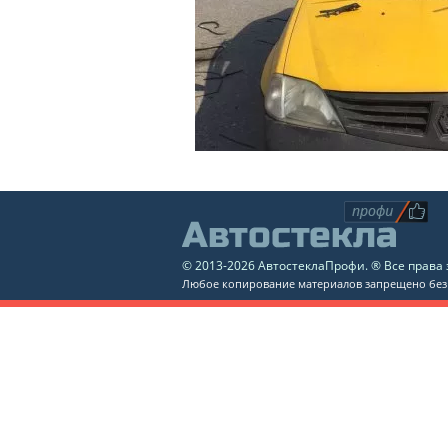
© 2013-2026 АвтостеклаПрофи. ® Все прав
Любое копирование материалов запрещено без