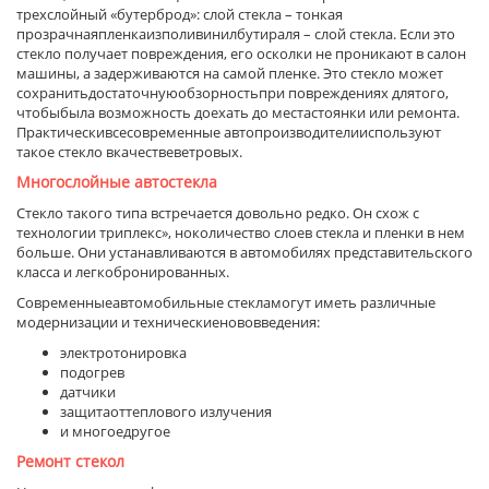
трехслойный «бутерброд»: слой стекла – тонкая
прозрачнаяпленкаизполивинилбутираля – слой стекла. Если это
стекло получает повреждения, его осколки не проникают в салон
машины, а задерживаются на самой пленке. Это стекло может
сохранитьдостаточнуюобзорностьпри повреждениях длятого,
чтобыбыла возможность доехать до местастоянки или ремонта.
Практическивсесовременные автопроизводителииспользуют
такое стекло вкачествеветровых.
Многослойные автостекла
Стекло такого типа встречается довольно редко. Он схож с
технологии триплекс», ноколичество слоев стекла и пленки в нем
больше. Они устанавливаются в автомобилях представительского
класса и легкобронированных.
Современныеавтомобильные стекламогут иметь различные
модернизации и техническиенововведения:
электротонировка
подогрев
датчики
защитаоттеплового излучения
и многоедругое
Ремонт стекол