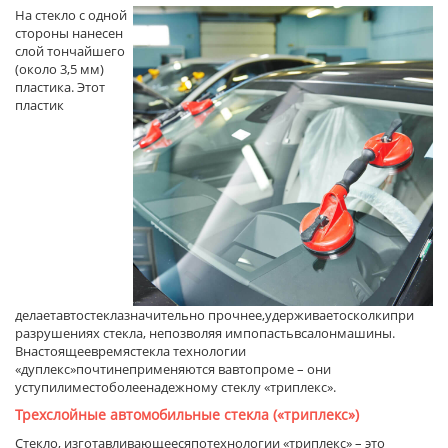
На стекло с одной
стороны нанесен
слой тончайшего
(около 3,5 мм)
пластика. Этот
пластик
делаетавтостеклазначительно прочнее,удерживаетосколкипри
разрушениях стекла, непозволяя импопастьвсалонмашины.
Внастоящеевремястекла технологии
«дуплекс»почтинеприменяются вавтопроме – они
уступилиместоболеенадежному стеклу «триплекс».
Трехслойные автомобильные стекла
(«
триплекс
»)
Стекло, изготавливающеесяпотехнологии «триплекс» – это