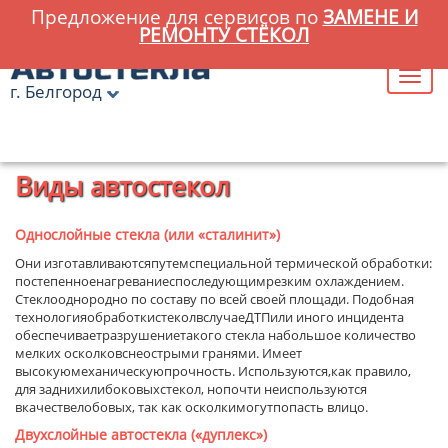
Предложение для сервисов по
ЗАМЕНЕ И
РЕМОНТУ СТЁКОЛ
г. Белгород
Главная
»
Статьи
» Виды автостекол
Виды автостекол
Однослойные стекла
(
или
«
сталинит
»)
Они изготавливаютсяпутемспециальной термической обработки:
постепенноенагреваниеспоследующимрезким охлаждением.
Стеклооднородно по составу по всей своей площади. Подобная
технологияобработкистеколвслучаеДТПили иного инцидента
обеспечиваетразрушениетакого стекла набольшое количество
мелких осколковснеострыми гранями. Имеет
высокуюмеханическуюпрочность. Используются,как правило,
для заднихилибоковыхстекол, нопочти неиспользуются
вкачествелобовых, так как осколкимогутпопасть влицо.
Двухслойные автостекла
(«
дуплекс
»)